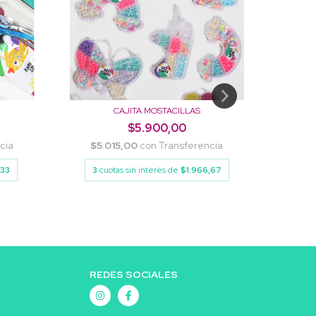
CAJITA MOSTACILLAS
$5.900,00
cia
$5.015,00
con
Transferencia
$4
,33
3
cuotas sin interés de
$1.966,67
3
c
REDES SOCIALES