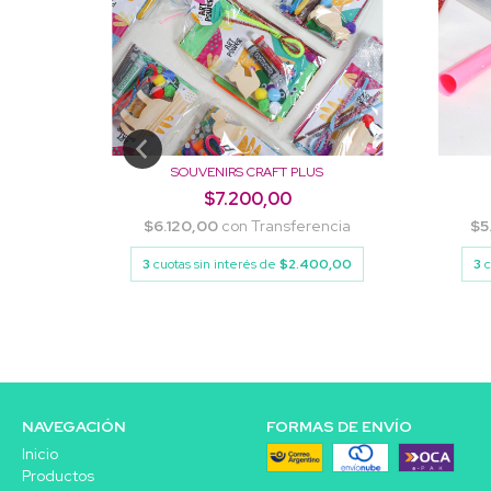
SOUVENIRS CRAFT PLUS
$7.200,00
ncia
$6.120,00
con
Transferencia
$5
0,00
3
cuotas sin interés de
$2.400,00
3
c
NAVEGACIÓN
FORMAS DE ENVÍO
Inicio
Productos