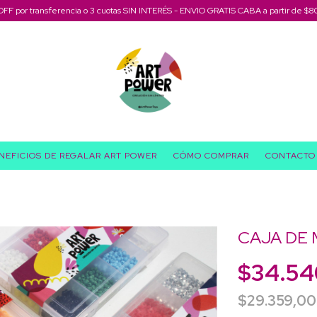
OFF por transferencia o 3 cuotas SIN INTERÉS - ENVIO GRATIS CABA a partir de $8
NEFICIOS DE REGALAR ART POWER
CÓMO COMPRAR
CONTACTO
CAJA DE
$34.54
$29.359,0