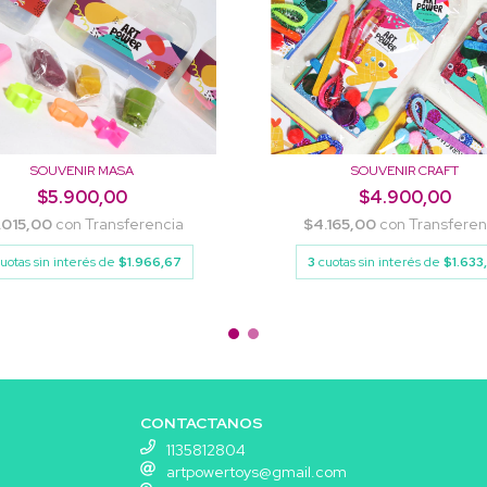
SOUVENIR MASA
SOUVENIR CRAFT
$5.900,00
$4.900,00
.015,00
con
Transferencia
$4.165,00
con
Transferen
uotas sin interés de
$1.966,67
3
cuotas sin interés de
$1.633
CONTACTANOS
1135812804
artpowertoys@gmail.com