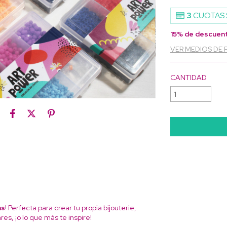
3
CUOTAS 
15% de descuen
VER MEDIOS DE
CANTIDAD
as
! Perfecta para crear tu propia bijouterie,
es, ¡o lo que más te inspire!