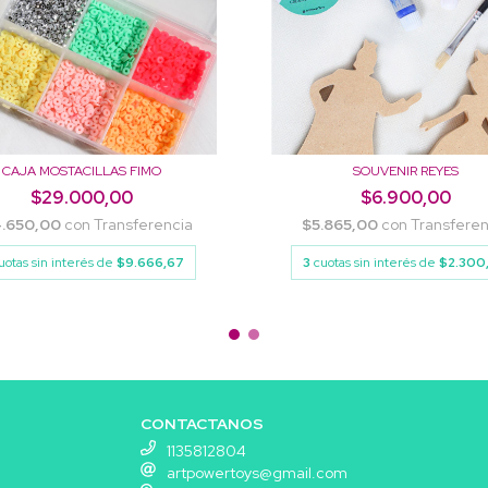
CAJA MOSTACILLAS FIMO
SOUVENIR REYES
$29.000,00
$6.900,00
.650,00
con
Transferencia
$5.865,00
con
Transferen
uotas sin interés de
$9.666,67
3
cuotas sin interés de
$2.300
CONTACTANOS
1135812804
artpowertoys@gmail.com