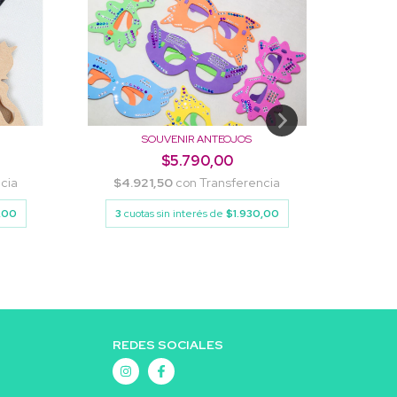
SOUVENIR ANTEOJOS
$5.790,00
cia
$4.921,50
con
Transferencia
$24
,00
3
cuotas sin interés de
$1.930,00
3
cu
REDES SOCIALES