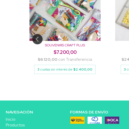
SOUVENIRS CRAFT PLUS
$7.200,00
ncia
$6.120,00
con
Transferencia
$24
0,00
3
cuotas sin interés de
$2.400,00
3
c
NAVEGACIÓN
FORMAS DE ENVÍO
Inicio
Productos