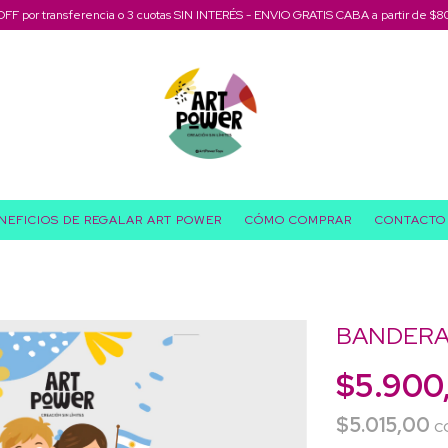
OFF por transferencia o 3 cuotas SIN INTERÉS - ENVIO GRATIS CABA a partir de $8
NEFICIOS DE REGALAR ART POWER
CÓMO COMPRAR
CONTACTO
BANDERA
$5.900
$5.015,00
c