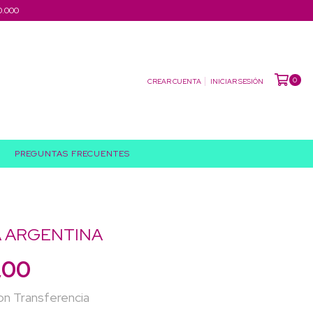
0.000
0
CREAR CUENTA
INICIAR SESIÓN
PREGUNTAS FRECUENTES
 ARGENTINA
,00
on
Transferencia