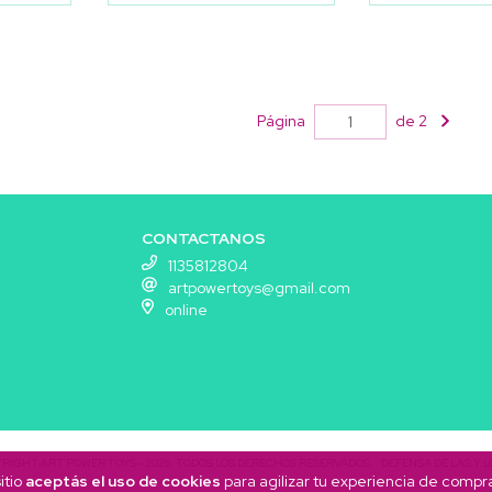
Página
de 2
CONTACTANOS
1135812804
artpowertoys@gmail.com
online
RIGHT ART POWER TOYS - 2026. TODOS LOS DERECHOS RESERVADOS.
DEFENSA DE LAS Y 
itio
aceptás el uso de cookies
para agilizar tu experiencia de compr