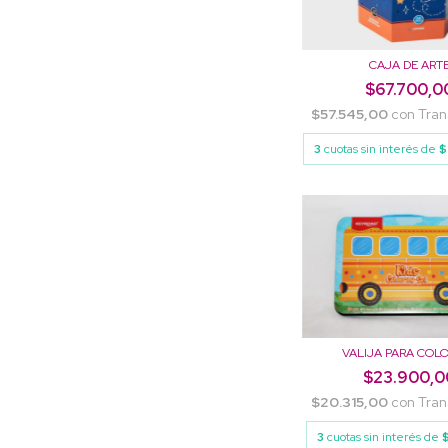
CAJA DE ART
$67.700,0
$57.545,00
con
Tran
3
cuotas sin interés de
$
VALIJA PARA COL
$23.900,0
$20.315,00
con
Tran
3
cuotas sin interés de