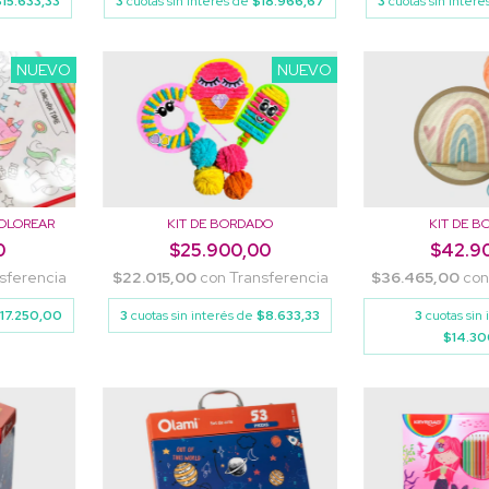
15.633,33
3
cuotas sin interés de
$18.966,67
3
cuotas sin inter
NUEVO
NUEVO
COLOREAR
KIT DE BORDADO
KIT DE 
0
$25.900,00
$42.9
sferencia
$22.015,00
con
Transferencia
$36.465,00
co
17.250,00
3
cuotas sin interés de
$8.633,33
3
cuotas sin
$14.3