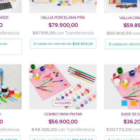
ANDE
VALIJA PORCELANA FRÍA
VALIJA CRA
0
$79.900,00
$59.8
sferencia
$67.915,00
con
Transferencia
$50.906,50
con
és de
3
cuotas sin interés de
$26.633,33
3
cuotas sin inter
4 COLORES
S
COMBO PARA PINTAR
BASE DE S
0
$56.900,00
$36.2
sferencia
$48.365,00
con
Transferencia
$30.770,00
co