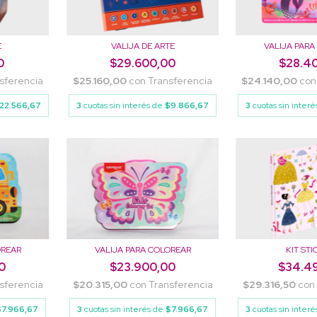
E
VALIJA DE ARTE
VALIJA PAR
0
$29.600,00
$28.4
sferencia
$25.160,00
con
Transferencia
$24.140,00
con
22.566,67
3
cuotas sin interés de
$9.866,67
3
cuotas sin inter
OREAR
VALIJA PARA COLOREAR
KIT STI
0
$23.900,00
$34.4
sferencia
$20.315,00
con
Transferencia
$29.316,50
con
$7.966,67
3
cuotas sin interés de
$7.966,67
3
cuotas sin inter