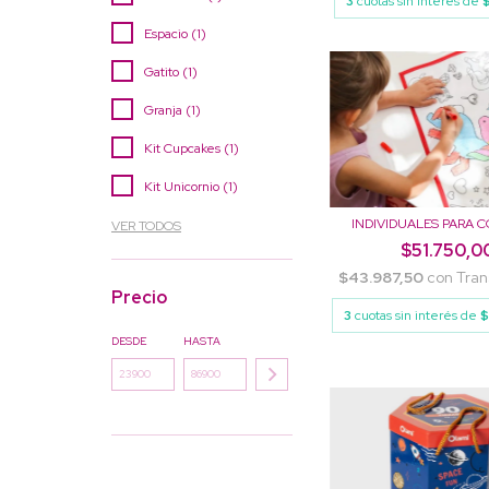
3
cuotas sin interés de
$
Espacio (1)
Gatito (1)
Granja (1)
Kit Cupcakes (1)
Kit Unicornio (1)
INDIVIDUALES PARA 
VER TODOS
$51.750,0
$43.987,50
con
Tran
Precio
3
cuotas sin interés de
$
DESDE
HASTA