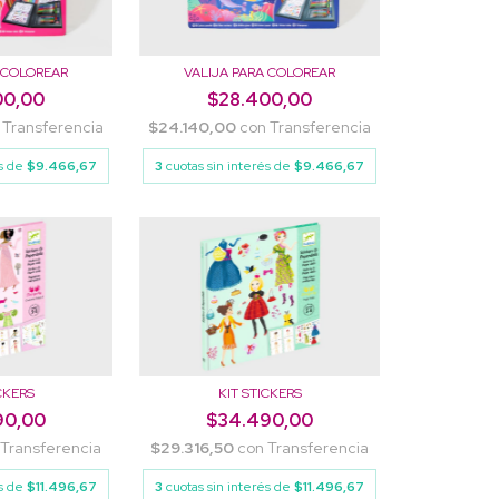
A COLOREAR
VALIJA PARA COLOREAR
00,00
$28.400,00
Transferencia
$24.140,00
con
Transferencia
és de
$9.466,67
3
cuotas sin interés de
$9.466,67
CKERS
KIT STICKERS
90,00
$34.490,00
Transferencia
$29.316,50
con
Transferencia
és de
$11.496,67
3
cuotas sin interés de
$11.496,67