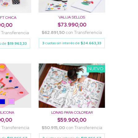
VALIJA SELLOS
FT CHICA
$73.990,00
90,00
$62.891,50
con
Transferencia
Transferencia
3
cuotas sin interés de
$24.663,33
és de
$19.963,33
NUEVO
ILICONA
LONAS PARA COLOREAR
00,00
$59.900,00
n
Transferencia
$50.915,00
con
Transferencia