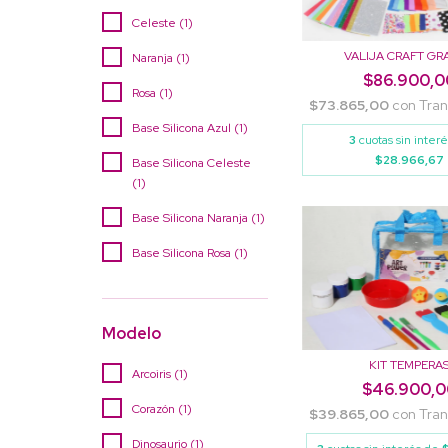
Celeste (1)
VALIJA CRAFT GR
Naranja (1)
$86.900,0
Rosa (1)
$73.865,00
con
Tran
Base Silicona Azul (1)
3
cuotas sin inter
$28.966,67
Base Silicona Celeste
(1)
Base Silicona Naranja (1)
Base Silicona Rosa (1)
Modelo
KIT TEMPERA
Arcoiris (1)
$46.900,0
Corazón (1)
$39.865,00
con
Tran
Dinosaurio (1)