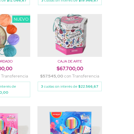
és de
$12.066,67
3
cuotas sin interés de
$19.966,67
NUEVO
BORDADO
CAJA DE ARTE
00,00
$67.700,00
n
Transferencia
$57.545,00
con
Transferencia
 interés de
3
cuotas sin interés de
$22.566,67
00,00