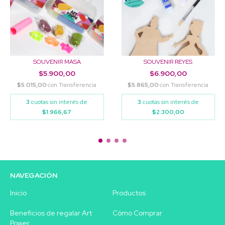
SOUVENIR MASA
SOUVENIR REYES
$5.900,00
$6.900,00
$5.015,00
con
Transferencia
$5.865,00
con
Transferencia
3
cuotas sin interés de
3
cuotas sin interés de
$1.966,67
$2.300,00
NAVEGACIÓN
Inicio
Productos
Beneficios de regalar Art
Cómo Comprar
Power