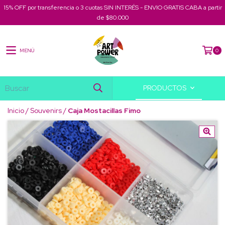
15% OFF por transferencia o 3 cuotas SIN INTERÉS - ENVIO GRATIS CABA a partir
de $80.000
MENÚ
0
PRODUCTOS
Inicio
/
Souvenirs
/
Caja Mostacillas Fimo