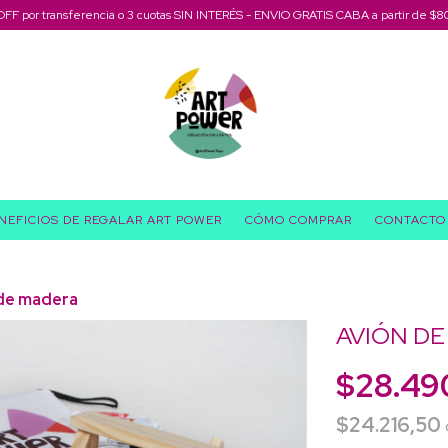
OFF por transferencia o 3 cuotas SIN INTERÉS - ENVIO GRATIS CABA a partir de $8
NEFICIOS DE REGALAR ART POWER
CÓMO COMPRAR
CONTACTO
de madera
AVIÓN D
$28.49
$24.216,50