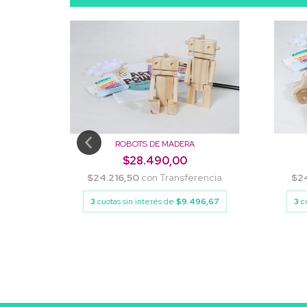
ROBOTS DE MADERA
$28.490,00
$24.216,50
con
Transferencia
$2
ncia
3
cuotas sin interés de
$9.496,67
3
c
3,33