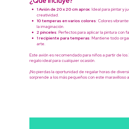
¿Qué incluye?
1 Avión de 20 x 20 cm aprox
: Ideal para pintar y 
creatividad.
10 temperas en varios colores
: Colores vibrante
la imaginación.
2 pinceles
: Perfectos para aplicar la pintura con fa
1 recipiente para temperas
: Mantiene todo orga
arte.
Este avión es recomendado para niños a partir de los 3
regalo ideal para cualquier ocasión.
¡No pierdas la oportunidad de regalar horas de divers
sorprende a los más pequeños con este maravilloso 