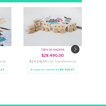
TREN DE MADERA
$28.490,00
ncia
$24.216,50
con
Transferencia
$22
,67
3
cuotas sin interés de
$9.496,67
3
c